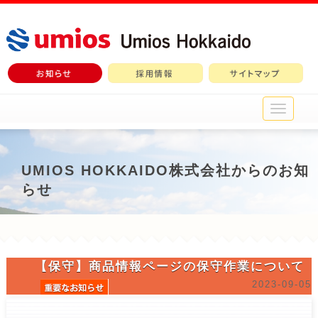
メ
イ
ン
メ
ニ
UMIOS HOKKAIDO株式会社からのお知
ュ
らせ
ー
【保守】商品情報ページの保守作業について
2023-09-05