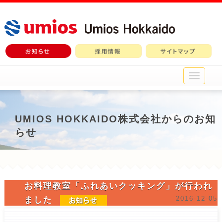
メ
イ
ン
メ
ニ
UMIOS HOKKAIDO株式会社からのお知
ュ
らせ
ー
お料理教室「ふれあいクッキング」が行われ
2016-12-05
ました