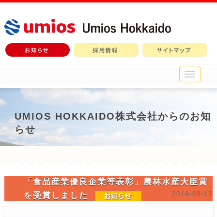
メ
イ
ン
メ
ニ
UMIOS HOKKAIDO株式会社からのお知
ュ
らせ
ー
「食品産業優良企業等表彰」農林水産大臣賞
2019-03-13
を受賞しました