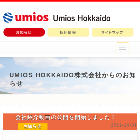
メ
イ
ン
メ
ニ
UMIOS HOKKAIDO株式会社からのお知
ュ
らせ
ー
会社紹介動画の公開を開始しました！
2019-10-01