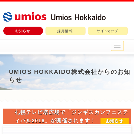
メ
イ
ン
メ
ニ
UMIOS HOKKAIDO株式会社からのお知
ュ
らせ
ー
札幌テレビ塔広場で「ジンギスカンフェステ
ィバル2016」が開催されます！
2016-05-12