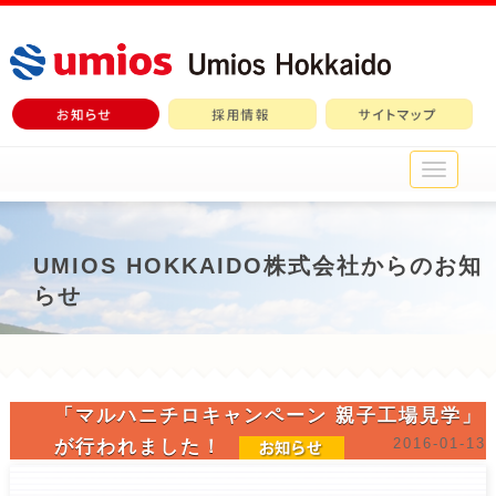
メ
イ
ン
メ
ニ
UMIOS HOKKAIDO株式会社からのお知
ュ
らせ
ー
「マルハニチロキャンペーン 親子工場見学」
2016-01-13
が行われました！