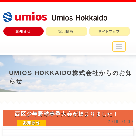
メ
イ
ン
メ
ニ
UMIOS HOKKAIDO株式会社からのお知
ュ
らせ
ー
西区少年野球春季大会が始まりました！
2018-04-30