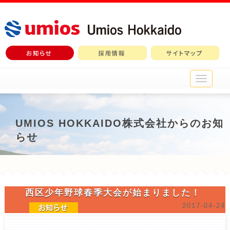
メ
イ
ン
メ
ニ
UMIOS HOKKAIDO株式会社からのお知
ュ
らせ
ー
西区少年野球春季大会が始まりました！
2017-04-24