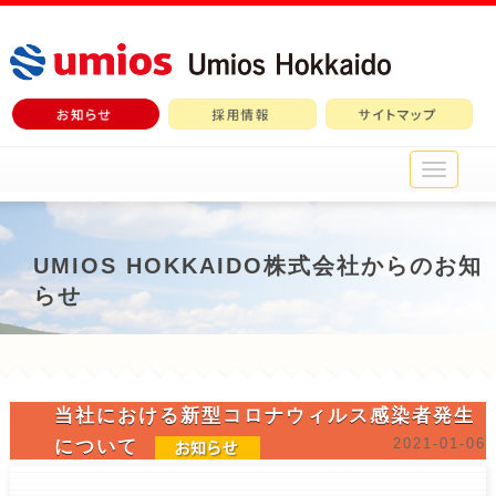
メ
イ
ン
メ
ニ
UMIOS HOKKAIDO株式会社からのお知
ュ
らせ
ー
当社における新型コロナウィルス感染者発生
2021-01-06
について