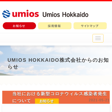
メ
イ
ン
メ
ニ
UMIOS HOKKAIDO株式会社からのお知
ュ
らせ
ー
当社における新型コロナウィルス感染者発生
2021-05-21
について