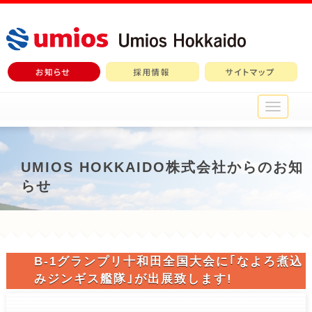
メ
イ
ン
メ
ニ
UMIOS HOKKAIDO株式会社からのお知
ュ
らせ
ー
B-1グランプリ十和田全国大会に｢なよろ煮込
みジンギス艦隊｣が出展致します!
2015-09-15