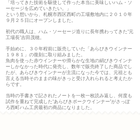
「培ってきた技術を駆使して作った本当に美味しいハム・ソ
ーセージを広めていきたい。」
という想いから、札幌市西区西町の工場敷地内に２０１０年
９月２５日にオープンしました。
初代の職人は、ハム・ソーセージ造りに長年携わってきた
元
❝
工場長
吉田茂穂。
❞
手始めに、３０年程前に販売していた「あらびきウインナー
１９８１」の復刻に取り組みました。
魚肉を使った赤ウインナーや滑らかな生地の絹びきウインナ
ーしかなかった時代に発売し、数年で販売終了した商品でし
たが、あらびきウインナーが主流になった今では、元祖とも
言える当時そのままの味がきっと受け入れられると考えたか
らです。
当時の手書きで記されたノートを一枚一枚読み返し、何度も
試作を重ねて完成した
あらびきポークウインナー
がさっぽ
❝
❞
ろ西町ハム工房最初の商品になりました。