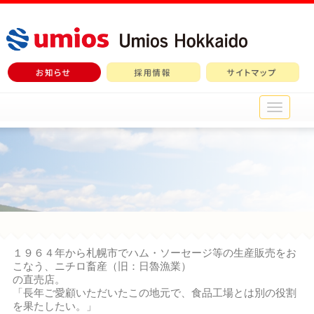
メ
イ
ン
メ
ニ
ュ
ー
１９６４年から札幌市でハム・ソーセージ等の生産販売をお
こなう、ニチロ畜産（旧：日魯漁業）
の直売店。
「長年ご愛顧いただいたこの地元で、食品工場とは別の役割
を果たしたい。」