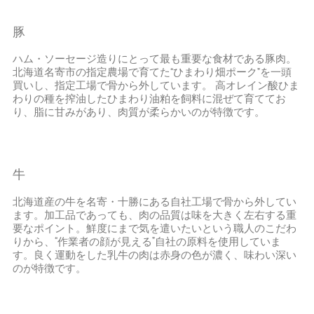
豚
ハム・ソーセージ造りにとって最も重要な食材である豚肉。
北海道名寄市の指定農場で育てた
ひまわり畑ポーク
を一頭
❝
❞
買いし、指定工場で骨から外しています。 高オレイン酸ひま
わりの種を搾油したひまわり油粕を飼料に混ぜて育ててお
り、脂に甘みがあり、肉質が柔らかいのが特徴です。
牛
北海道産の牛を名寄・十勝にある自社工場で骨から外してい
ます。加工品であっても、肉の品質は味を大きく左右する重
要なポイント。鮮度にまで気を遣いたいという職人のこだわ
りから、
作業者の顔が見える
自社の原料を使用していま
❝
❞
す。良く運動をした乳牛の肉は赤身の色が濃く、味わい深い
のが特徴です。