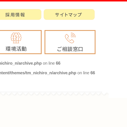
ichiro_n/archive.php
on line
66
ntent/themes/tm_nichiro_n/archive.php
on line
66