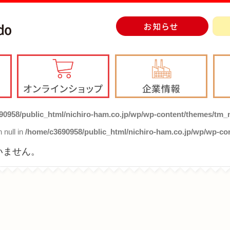
90958/public_html/nichiro-ham.co.jp/wp/wp-content/themes/tm_n
 null in
/home/c3690958/public_html/nichiro-ham.co.jp/wp/wp-co
いません。