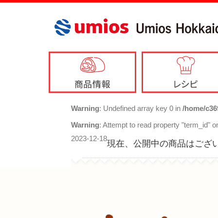
Warning
: Undefined array key 0 in
/home/c36
Warning
: Attempt to read property "term_id" on
2023-12-18
現在、公開中の商品はござ