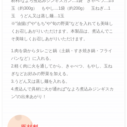
材料/なよろ煮込みジンギスカン…1袋 きゃべつ…1/3
玉（約300g） もやし…1袋（約200g） 玉ねぎ…1
玉 うどん又は蒸し麺…1玉
※”油揚げ”や”もち”や”旬の野菜”などを入れても美味し
くお召しあがりいただけます。本製品は、煮込んでこ
そ美味しくお召しあがりいただけます。
1.肉を袋からタレごと鍋（土鍋・すき焼き鍋・フライ
パンなど）に入れる。
2.軽く肉に火を通してから、きゃべつ、もやし、玉ね
ぎなどお好みの野菜を加える。
3.うどん又は蒸し麺を入れる。
4.煮込んで具材に火が通れば”なよろ煮込みジンギスカ
ン”の出来あがり！