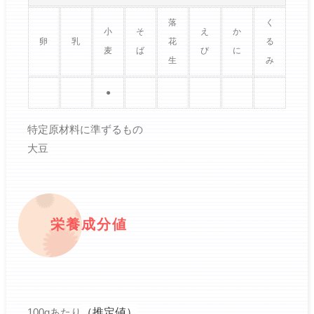
落
く
小
そ
え
か
卵
乳
花
る
麦
ば
び
に
生
み
●
特定原材料に準ずるもの
大豆
栄養成分値
（推定値）
100gあたり