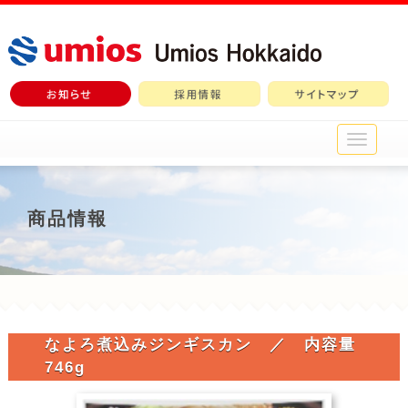
メ
イ
ン
メ
ニ
商品情報
ュ
ー
なよろ煮込みジンギスカン ／ 内容量
746g