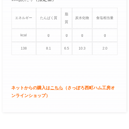
脂
エネルギー
たんぱく質
炭水化物
食塩相当量
質
kcal
g
g
g
g
138
8.1
6.5
10.3
2.0
ネットからの購入は
こちら
（さっぽろ西町ハム工房オ
ンラインショップ）