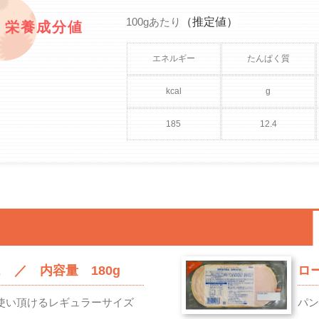
（推定値）
100gあたり
栄養成分値
エネルギー
たんぱく質
kcal
g
185
12.4
 ／ 内容量 180g
ロ
使い頂けるレギュラーサイズ
パ