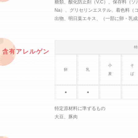
糖類、酸化防止剤（V.C）、保存料（
Na）、グリセリンエステル、着色料（
出物、明日葉エキス、（一部に卵・乳成
特
含有アレルゲン
小
そ
卵
乳
麦
ば
●
●
特定原材料に準ずるもの
大豆、豚肉