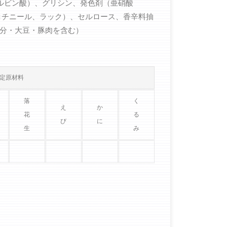
ソルビン酸）、グリシン、発色剤（亜硝酸
コチニール、ラック）、セルロース、香辛料抽
分・大豆・豚肉を含む）
定原材料
落
く
え
か
花
る
び
に
生
み