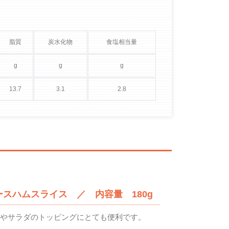
脂質
炭水化物
食塩相当量
g
g
g
13.7
3.1
2.8
ースハムスライス ／ 内容量 180g
ンやサラダのトッピングにとても便利です。