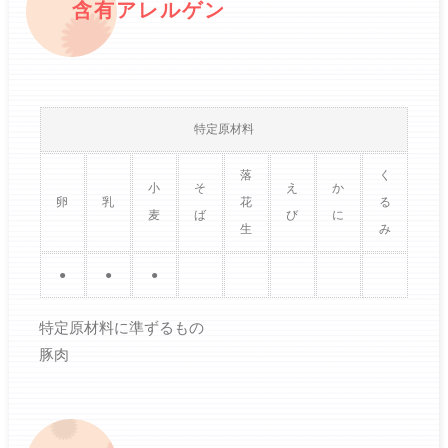
含有アレルゲン
特定原材料
落
く
小
そ
え
か
卵
乳
花
る
麦
ば
び
に
生
み
●
●
●
特定原材料に準ずるもの
豚肉