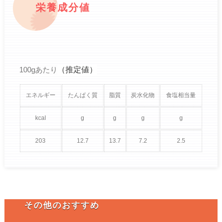
栄養成分値
（推定値）
100gあたり
エネルギー
たんぱく質
脂質
炭水化物
食塩相当量
kcal
g
g
g
g
203
12.7
13.7
7.2
2.5
その他のおすすめ