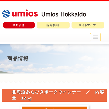
メ
イ
ン
メ
ニ
商品情報
ュ
ー
北海道あらびきポークウインナー ／ 内容
量 125g