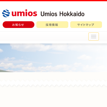
メ
イ
ン
メ
ニ
ュ
ー