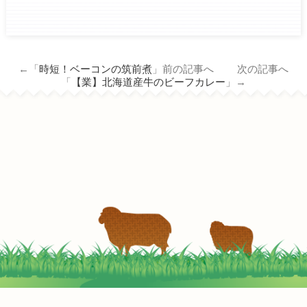
ham.co.jp/wp/wp-
content/themes/tm_nichiro_n/single.php
on line
14
←「
時短！ベーコンの筑前煮
」前の記事へ 次の記事へ
Warning
: Attempt to read property
「
【業】北海道産牛のビーフカレー
」→
"term_id" on null in
/home/c3690958/public_html/nichiro-
ham.co.jp/wp/wp-
content/themes/tm_nichiro_n/single.php
on line
14
【業】北海道産牛のてりやき寿司
2022-05-02