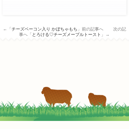
ham.co.jp/wp/wp-
content/themes/tm_nichiro_n/single.php
on line
14
←「
チーズベーコン入り かぼちゃもち
」前の記事へ 次の記
Warning
: Attempt to read property
事へ「
とろける♡チーズメープルトースト
」→
"term_id" on null in
/home/c3690958/public_html/nichiro-
ham.co.jp/wp/wp-
content/themes/tm_nichiro_n/single.php
on line
14
あの食材でコクＵＰ！美味しい玉子サンド
2022-05-05