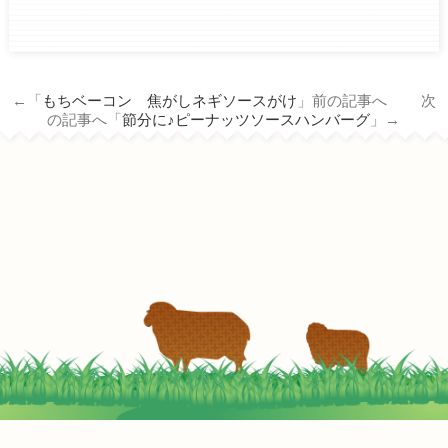
ham.co.jp/wp/wp-
content/themes/tm_nichiro_n/single.php
on line
14
←「
もちベーコン 焦がしネギソースがけ
」前の記事へ 次
Warning
: Attempt to read property
の記事へ「
節分に♪ピーナッツソースハンバーグ
」→
"term_id" on null in
/home/c3690958/public_html/nichiro-
ham.co.jp/wp/wp-
content/themes/tm_nichiro_n/single.php
on line
14
お手軽♪豆乳ロール白菜
2022-05-05