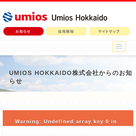
メ
イ
ン
メ
ニ
UMIOS HOKKAIDO株式会社からのお知
ュ
らせ
ー
Warning
: Undefined array key 0 in
/home/c3690958/public_html/nichiro-