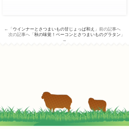
ham.co.jp/wp/wp-
content/themes/tm_nichiro_n/single.php
on line
14
←「
ウインナーとさつまいもの甘じょっぱ和え
」前の記事へ
Warning
: Attempt to read property
次の記事へ「
秋の味覚！ベーコンとさつまいものグラタン
」
"term_id" on null in
→
/home/c3690958/public_html/nichiro-
ham.co.jp/wp/wp-
content/themes/tm_nichiro_n/single.php
on line
14
じゅわ～と旨い！エリンギのベーコン巻き
2022-05-05