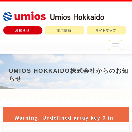
メ
イ
ン
メ
ニ
UMIOS HOKKAIDO株式会社からのお知
ュ
らせ
ー
Warning
: Undefined array key 0 in
/home/c3690958/public_html/nichiro-