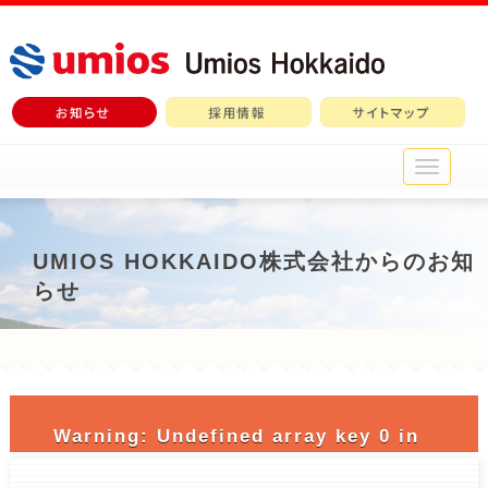
メ
イ
ン
メ
ニ
UMIOS HOKKAIDO株式会社からのお知
ュ
らせ
ー
Warning
: Undefined array key 0 in
/home/c3690958/public_html/nichiro-