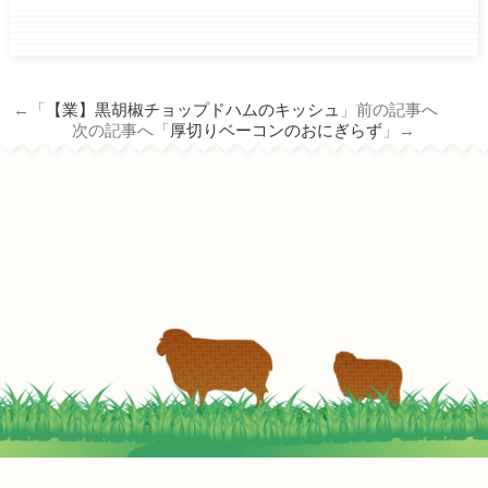
ham.co.jp/wp/wp-
content/themes/tm_nichiro_n/single.php
on line
14
←「
【業】黒胡椒チョップドハムのキッシュ
」前の記事へ
Warning
: Attempt to read property
次の記事へ「
厚切りベーコンのおにぎらず
」→
"term_id" on null in
/home/c3690958/public_html/nichiro-
ham.co.jp/wp/wp-
content/themes/tm_nichiro_n/single.php
on line
14
とろ～りエッグベネディクト
2022-05-02