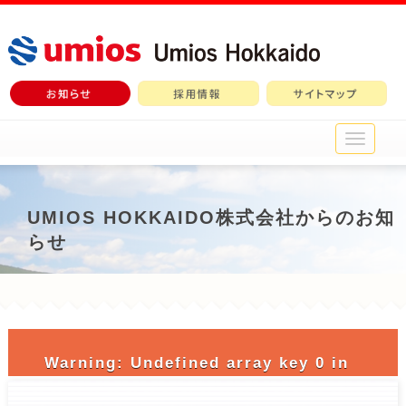
メ
イ
ン
メ
ニ
UMIOS HOKKAIDO株式会社からのお知
ュ
らせ
ー
Warning
: Undefined array key 0 in
/home/c3690958/public_html/nichiro-