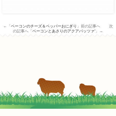
ham.co.jp/wp/wp-
content/themes/tm_nichiro_n/single.php
on line
14
←「
ベーコンのチーズ＆ペッパーおにぎり
」前の記事へ 次
Warning
: Attempt to read property
の記事へ「
ベーコンとあさりのアクアパッツァ’
」→
"term_id" on null in
/home/c3690958/public_html/nichiro-
ham.co.jp/wp/wp-
content/themes/tm_nichiro_n/single.php
on line
14
‘ほうれん草のマスタードクリームパスタ
2022-05-05