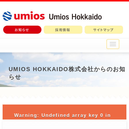
メ
イ
ン
メ
ニ
UMIOS HOKKAIDO株式会社からのお知
ュ
らせ
ー
Warning
: Undefined array key 0 in
/home/c3690958/public_html/nichiro-