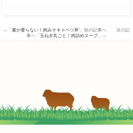
ham.co.jp/wp/wp-
content/themes/tm_nichiro_n/single.php
on line
14
←「
素が要らない！肉みそキャベツ丼’
」前の記事へ 次の記
Warning
: Attempt to read property
事へ「
玉ねぎ丸ごと！肉詰めスープ
」→
"term_id" on null in
/home/c3690958/public_html/nichiro-
ham.co.jp/wp/wp-
content/themes/tm_nichiro_n/single.php
on line
14
やわらかジューシー！スピード牛丼
2022-05-05