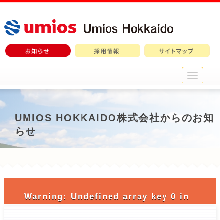
メ
イ
ン
メ
ニ
UMIOS HOKKAIDO株式会社からのお知
ュ
らせ
ー
Warning
: Undefined array key 0 in
/home/c3690958/public_html/nichiro-