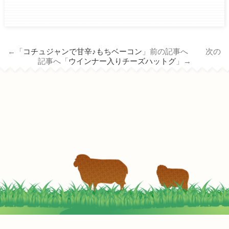
ham.co.jp/wp/wp-
content/themes/tm_nichiro_n/single.php
on line
14
←「
コチュジャンで甘辛♪もちベーコン
」前の記事へ 次の
Warning
: Attempt to read property
記事へ「
ウインナー入りチーズハットグ
」→
"term_id" on null in
/home/c3690958/public_html/nichiro-
ham.co.jp/wp/wp-
content/themes/tm_nichiro_n/single.php
on line
14
ウインナーと白菜の豆乳チーズスープ
2022-05-05