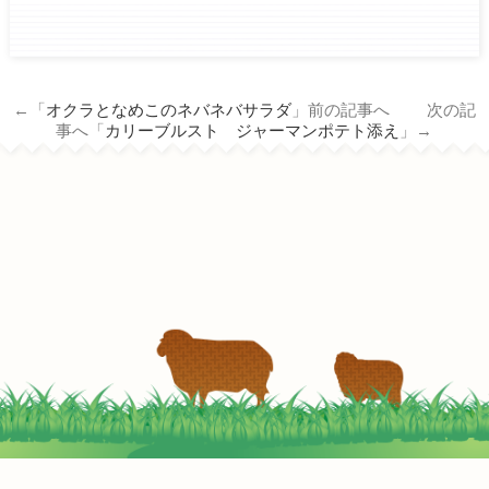
ham.co.jp/wp/wp-
content/themes/tm_nichiro_n/single.php
on line
14
←「
オクラとなめこのネバネバサラダ
」前の記事へ 次の記
Warning
: Attempt to read property
事へ「
カリーブルスト ジャーマンポテト添え
」→
"term_id" on null in
/home/c3690958/public_html/nichiro-
ham.co.jp/wp/wp-
content/themes/tm_nichiro_n/single.php
on line
14
ナスとベーコンのピリ辛煮
2022-05-05