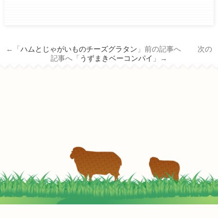
ham.co.jp/wp/wp-
content/themes/tm_nichiro_n/single.php
on line
14
←「
ハムとじゃがいものチーズグラタン
」前の記事へ 次の
Warning
: Attempt to read property
記事へ「
うずまきベーコンパイ
」→
"term_id" on null in
/home/c3690958/public_html/nichiro-
ham.co.jp/wp/wp-
content/themes/tm_nichiro_n/single.php
on line
14
ベーコンと丸ごとさつまいもの炊込みご飯
2022-05-05