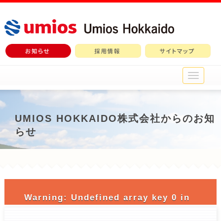
メ
イ
ン
メ
ニ
UMIOS HOKKAIDO株式会社からのお知
ュ
らせ
ー
Warning
: Undefined array key 0 in
/home/c3690958/public_html/nichiro-