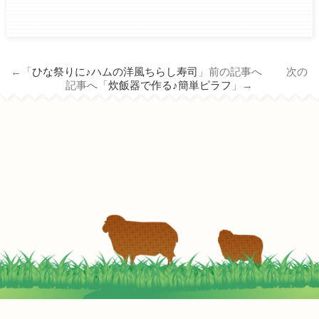
ham.co.jp/wp/wp-
content/themes/tm_nichiro_n/single.php
on line
14
←「
ひな祭りに♪ハムの洋風ちらし寿司
」前の記事へ 次の
Warning
: Attempt to read property
記事へ「
炊飯器で作る♪簡単ピラフ
」→
"term_id" on null in
/home/c3690958/public_html/nichiro-
ham.co.jp/wp/wp-
content/themes/tm_nichiro_n/single.php
on line
14
ベーコン入り具だくさんおかずスープ
2022-05-05