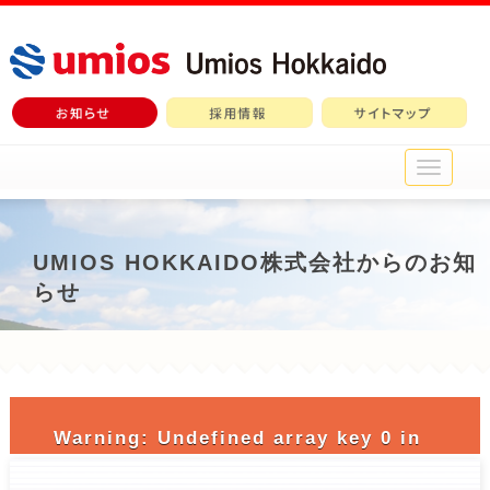
メ
イ
ン
メ
ニ
UMIOS HOKKAIDO株式会社からのお知
ュ
らせ
ー
Warning
: Undefined array key 0 in
/home/c3690958/public_html/nichiro-