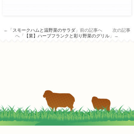
ham.co.jp/wp/wp-
content/themes/tm_nichiro_n/single.php
on line
14
←「
スモークハムと温野菜のサラダ
」前の記事へ 次の記事
Warning
: Attempt to read property
へ「
【業】ハーブフランクと彩り野菜のグリル
」→
"term_id" on null in
/home/c3690958/public_html/nichiro-
ham.co.jp/wp/wp-
content/themes/tm_nichiro_n/single.php
on line
14
ロースハムのチーズグリル
2022-05-02