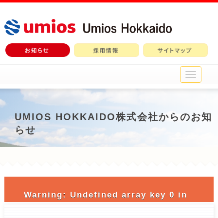
メ
イ
ン
メ
ニ
UMIOS HOKKAIDO株式会社からのお知
ュ
らせ
ー
Warning
: Undefined array key 0 in
/home/c3690958/public_html/nichiro-