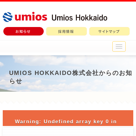
メ
イ
ン
メ
ニ
UMIOS HOKKAIDO株式会社からのお知
ュ
らせ
ー
Warning
: Undefined array key 0 in
/home/c3690958/public_html/nichiro-