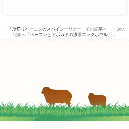
ham.co.jp/wp/wp-
content/themes/tm_nichiro_n/single.php
on line
14
←「
厚切りベーコンのスパイシーソテー
」前の記事へ 次の
Warning
: Attempt to read property
記事へ「
ベーコンとアボカドの濃厚エッグボウル
」→
"term_id" on null in
/home/c3690958/public_html/nichiro-
ham.co.jp/wp/wp-
content/themes/tm_nichiro_n/single.php
on line
14
北海道豚丼のおにぎらず
2022-05-02