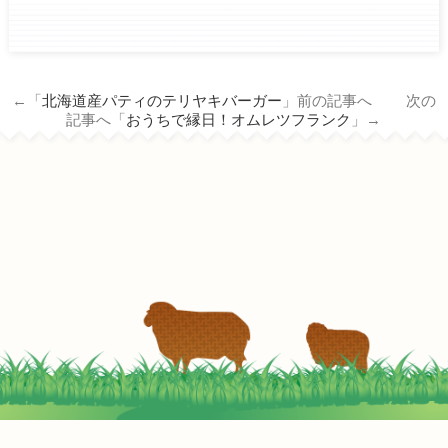
ham.co.jp/wp/wp-
content/themes/tm_nichiro_n/single.php
on line
14
←「
北海道産パティのテリヤキバーガー
」前の記事へ 次の
Warning
: Attempt to read property
記事へ「
おうちで縁日！オムレツフランク
」→
"term_id" on null in
/home/c3690958/public_html/nichiro-
ham.co.jp/wp/wp-
content/themes/tm_nichiro_n/single.php
on line
14
夏バテ予防！ジンギスカンで焼肉サラダ
2022-05-05