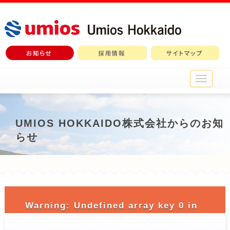
メ
イ
ン
メ
ニ
UMIOS HOKKAIDO株式会社からのお知
ュ
らせ
ー
Warning
: Undefined array key 0 in
/home/c3690958/public_html/nichiro-