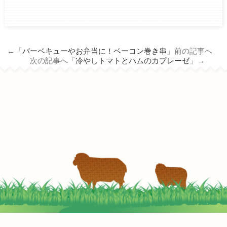
ham.co.jp/wp/wp-
content/themes/tm_nichiro_n/single.php
on line
14
←「
バーベキューやお弁当に！ベーコン巻き串
」前の記事へ
Warning
: Attempt to read property
次の記事へ「
冷やしトマトとハムのカプレーゼ
」→
"term_id" on null in
/home/c3690958/public_html/nichiro-
ham.co.jp/wp/wp-
content/themes/tm_nichiro_n/single.php
on line
14
母の日に！厚切ベーコンのガーリックソテー
2022-05-02