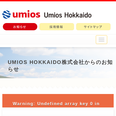
メ
イ
ン
メ
ニ
UMIOS HOKKAIDO株式会社からのお知
ュ
らせ
ー
Warning
: Undefined array key 0 in
/home/c3690958/public_html/nichiro-