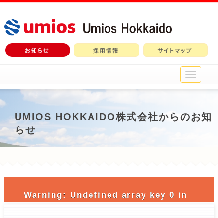
メ
イ
ン
メ
ニ
UMIOS HOKKAIDO株式会社からのお知
ュ
らせ
ー
Warning
: Undefined array key 0 in
/home/c3690958/public_html/nichiro-