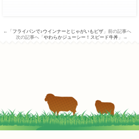
ham.co.jp/wp/wp-
content/themes/tm_nichiro_n/single.php
on line
14
←「
フライパンで♪ウインナーとじゃがいもピザ
」前の記事へ
Warning
: Attempt to read property
次の記事へ「
やわらかジューシー！スピード牛丼
」→
"term_id" on null in
/home/c3690958/public_html/nichiro-
ham.co.jp/wp/wp-
content/themes/tm_nichiro_n/single.php
on line
14
素が要らない！肉みそキャベツ丼’
2022-05-05