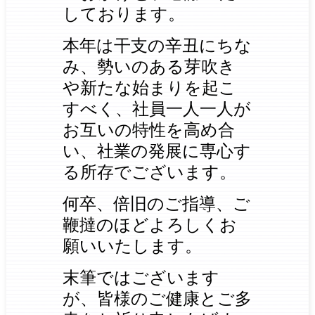
しております。
本年は干支の辛丑にちな
み、勢いのある芽吹き
や新たな始まりを起こ
すべく、社員一人一人
が
お互いの特性を高め合
い、社業の発展に専心す
る所存でございます。
何卒、倍旧のご指導、ご
鞭撻のほどよろしくお
願いいたします。
末筆ではございます
が、皆様のご健康とご多