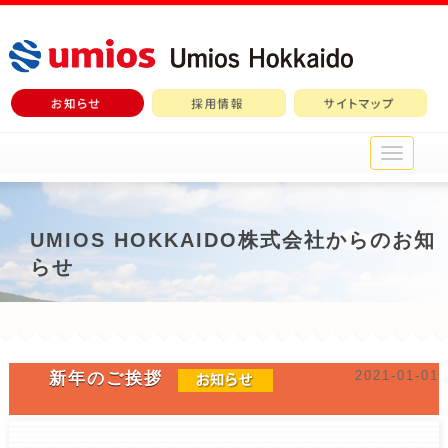
メ
イ
ン
メ
ニ
UMIOS HOKKAIDO株式会社からのお知
ュ
らせ
ー
2021-01-01
新年のご挨拶