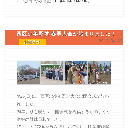
西区少年野球連盟（
http://nsbbo.com/
）
西区少年野球 春季大会が始まりました！
2015-04-26
4/26(日)に、西区の少年野球大会の開会式が行わ
れました。
例年よりも暖かく、開会式を祝福するかのような
絶好の野球日和でした。
15チーム272名が列を成して行進し、昨年度優勝